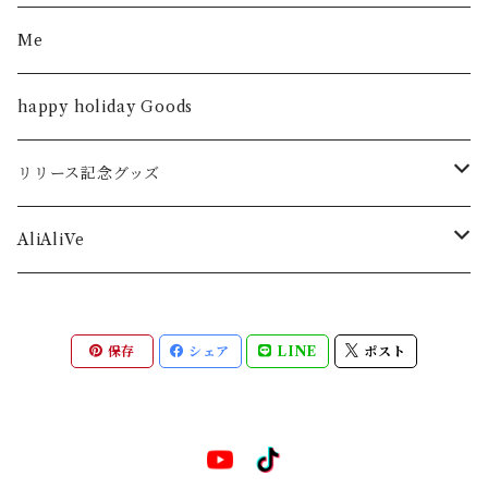
Me
happy holiday Goods
リリース記念グッズ
シンデレラストーリー
AliAliVe
僕が僕であるために
2023 -rebirth-
保存
シェア
LINE
ポスト
2023 -animation-