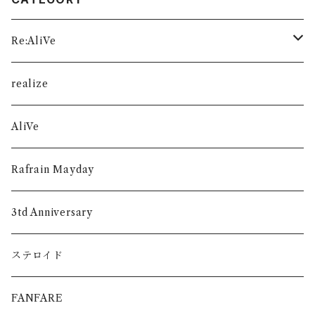
Re:AliVe
数量限定
realize
AliVe
Rafrain Mayday
3td Anniversary
ステロイド
FANFARE