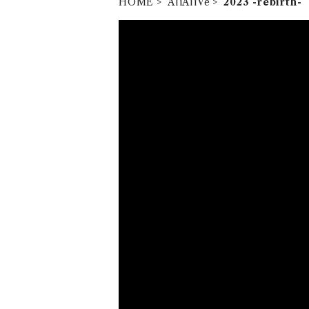
HOME
AliAliVe
2023 -rebirth-