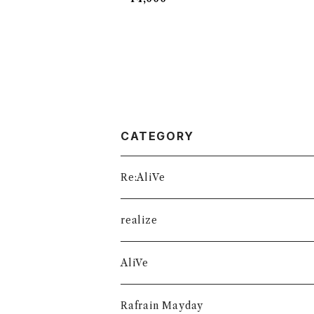
CATEGORY
Re:AliVe
数量限定
realize
AliVe
Rafrain Mayday