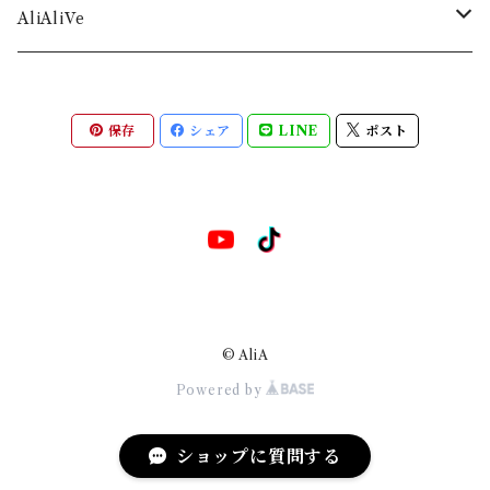
シンデレラストーリー
AliAliVe
僕が僕であるために
2023 -rebirth-
保存
シェア
LINE
ポスト
2023 -animation-
© AliA
Powered by
ショップに質問する