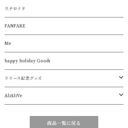
ステロイド
FANFARE
Me
happy holiday Goods
リリース記念グッズ
シンデレラストーリー
AliAliVe
僕が僕であるために
2023 -rebirth-
商品一覧に戻る