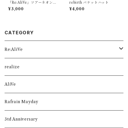
「Re:AliVe」ツアーネオンT
rebirth バケットハット
シャツ
¥3,000
¥4,000
CATEGORY
Re:AliVe
数量限定
realize
AliVe
Rafrain Mayday
3td Anniversary