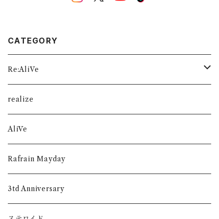
CATEGORY
Re:AliVe
数量限定
realize
AliVe
Rafrain Mayday
3td Anniversary
ステロイド