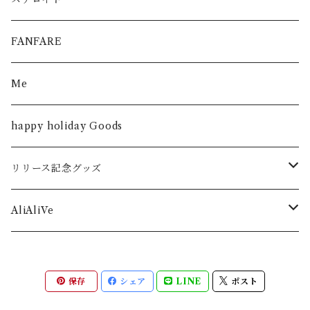
FANFARE
Me
happy holiday Goods
リリース記念グッズ
シンデレラストーリー
AliAliVe
僕が僕であるために
2023 -rebirth-
保存
シェア
LINE
ポスト
2023 -animation-