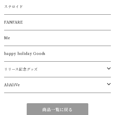
ステロイド
FANFARE
Me
happy holiday Goods
リリース記念グッズ
シンデレラストーリー
AliAliVe
僕が僕であるために
2023 -rebirth-
商品一覧に戻る