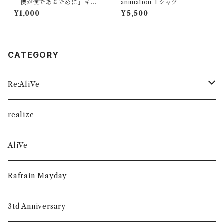
「僕が僕であるために」キー
animation Tシャツ
ホルダー
¥1,000
¥5,500
CATEGORY
Re:AliVe
数量限定
realize
AliVe
Rafrain Mayday
3td Anniversary