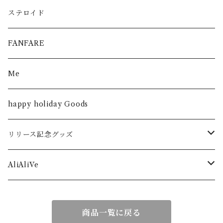
ステロイド
FANFARE
Me
happy holiday Goods
リリース記念グッズ
シンデレラストーリー
AliAliVe
僕が僕であるために
2023 -rebirth-
商品一覧に戻る