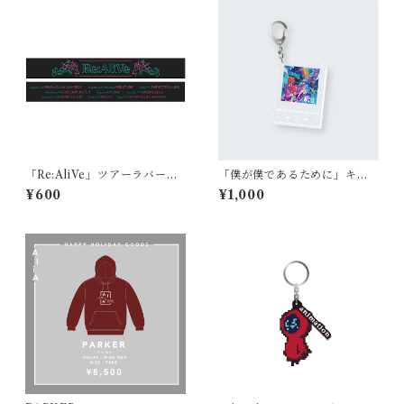
「Re:AliVe」ツアーラバーバ
「僕が僕であるために」キー
ンド
ホルダー
¥600
¥1,000