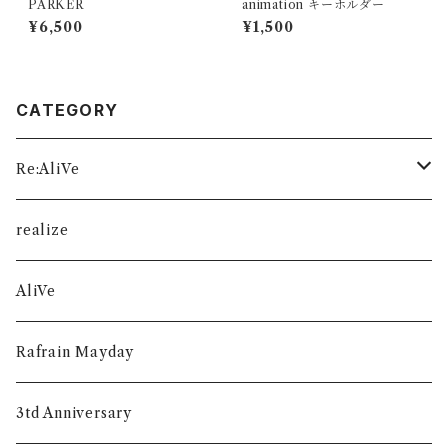
PARKER
animation キーホルダー
¥6,500
¥1,500
CATEGORY
Re:AliVe
数量限定
realize
AliVe
Rafrain Mayday
3td Anniversary