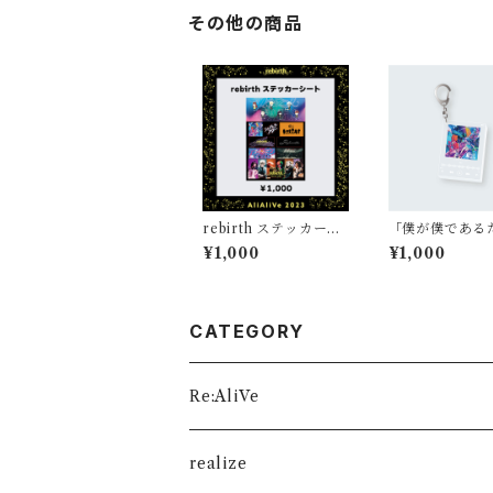
その他の商品
rebirth ステッカーシ
「僕が僕である
ート
に」キーホルダ
¥1,000
¥1,000
CATEGORY
Re:AliVe
数量限定
realize