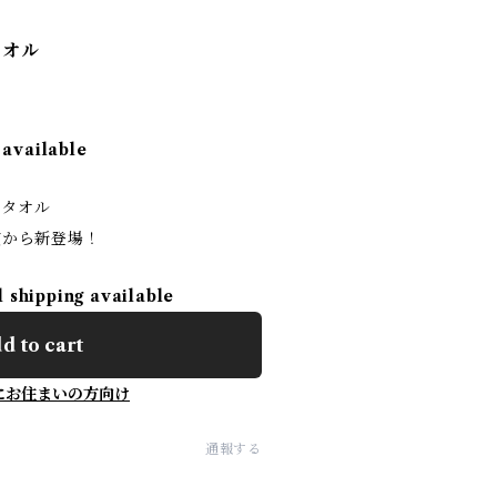
タオル
 available
ラータオル
公演から新登場！
l shipping available
d to cart
にお住まいの方向け
通報する