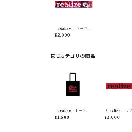
「realize」 マーブル
タオル
¥2,000
同じカテゴリの商品
「realize」トートバ
「realize」 
ック
オル
¥1,500
¥2,000