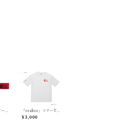
ツアータ
「realize」ツアーTシ
ャツ
¥3,000