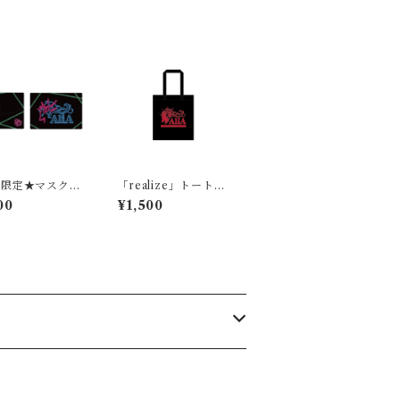
量限定★マスクケ
「realize」トートバ
ック
00
¥1,500