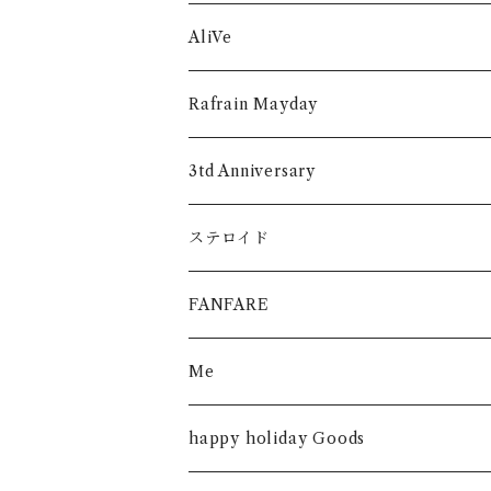
AliVe
Rafrain Mayday
3td Anniversary
ステロイド
FANFARE
Me
happy holiday Goods